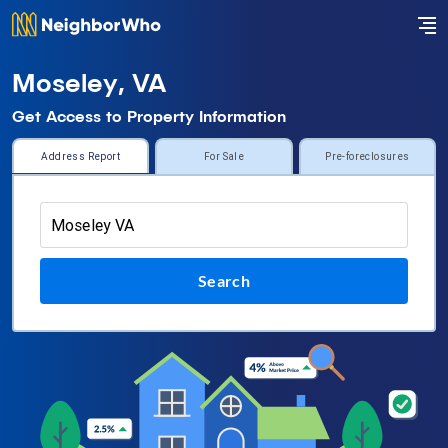
Moseley, VA
Get Access to Property Information
Address Report
For Sale
Pre-foreclosures
Search