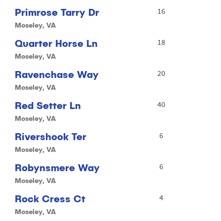
Primrose Tarry Dr
16
Moseley, VA
Quarter Horse Ln
18
Moseley, VA
Ravenchase Way
20
Moseley, VA
Red Setter Ln
40
Moseley, VA
Rivershook Ter
6
Moseley, VA
Robynsmere Way
6
Moseley, VA
Rock Cress Ct
4
Moseley, VA