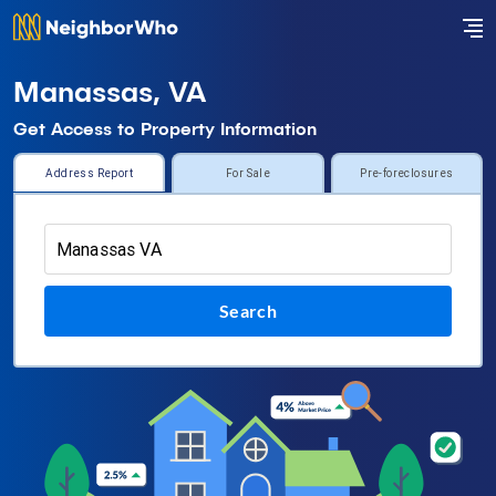
Manassas, VA
Get Access to Property Information
Address Report
For Sale
Pre-foreclosures
Search